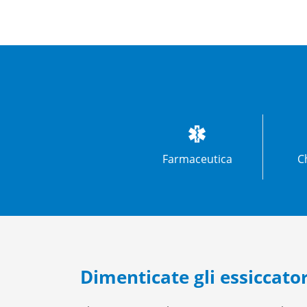
Farmaceutica
C
Dimenticate gli essiccator