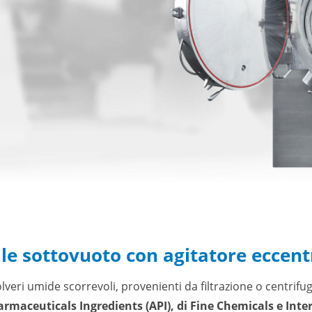
ale sottovuoto con agitatore eccen
lveri umide scorrevoli, provenienti da filtrazione o centrif
armaceuticals Ingredients (API), di Fine Chemicals e Int