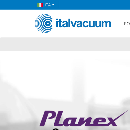
ITA
PO