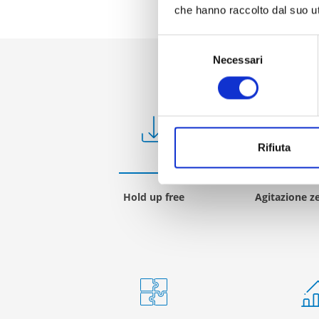
che hanno raccolto dal suo uti
Selezione
Necessari
del
consenso
Rifiuta
Hold up free
Agitazione ze