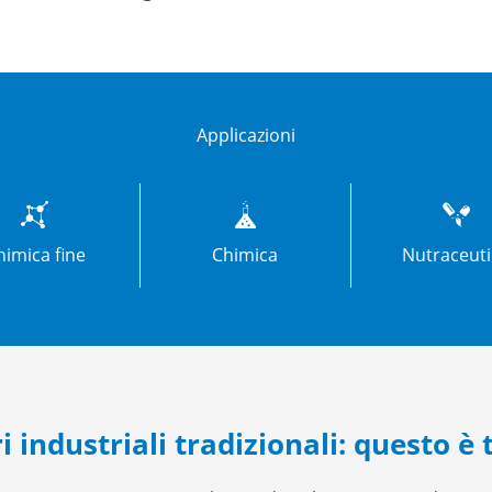
Applicazioni
himica fine
Chimica
Nutraceut
i industriali tradizionali: questo è